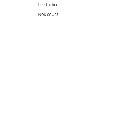
Le studio
Nos cours
Les professeurs
Nos tarifs
Réserver un cours
Massages & Reiki
Nous contacter
Tél :
07 65 28 78 47
E-mail :
kaliyoganice@gmail.com
1 rue des Ponchettes
06300 Nice
Réseaux