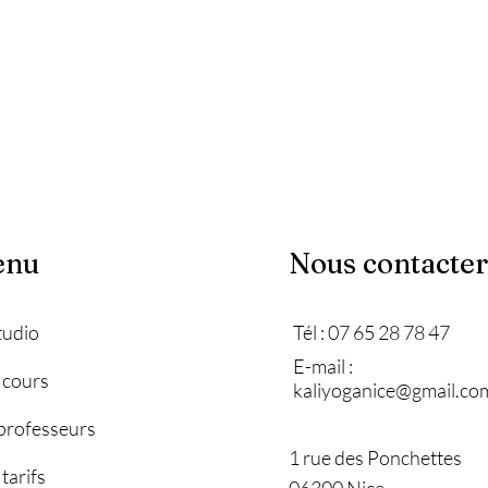
enu
Nous contacter
tudio
Tél : 07 65 28 78 47
E-mail :
 cours
kaliyoganice@gmail.co
professeurs
1 rue des Ponchettes
tarifs