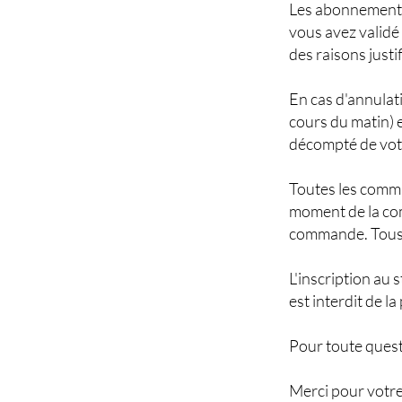
Les abonnements,
vous avez valid
des raisons justi
En cas d'annulati
cours du matin) e
décompté de votr
Toutes les comma
moment de la com
commande. Tous 
L'inscription au 
est interdit de l
Pour toute quest
Merci pour votre