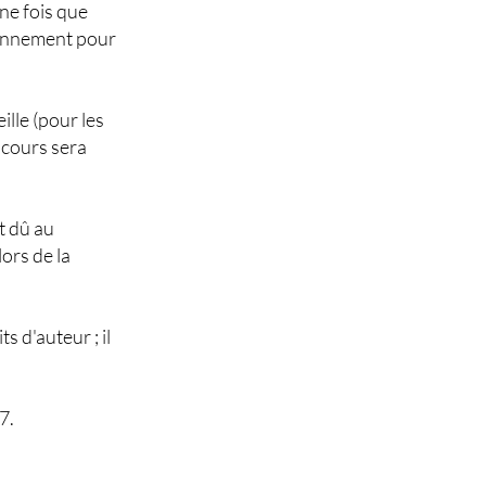
ne fois que
bonnement pour
ille (pour les
e cours sera
t dû au
ors de la
s d'auteur ; il
7.